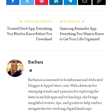
Facebook
Twitter
Pinterest
LinkedIn
Telegram
Email
Copy
Link
PREVIOUS ARTICLE
NEXT ARTICLE
Trusted Herd App: Everything
Samsung Reminder App:
You Need to Know Before You
Everything You Want to Know
Download
to Get Your Life Organized
Barbara
Website
Barbara is a seasoned tech enthusiast and dedicated
blogger at AppsDetect.com. With a keen eye for
emerging trends and a passion for exploring the
latest in mobile apps and technology, she brings
insightful reviews, tips, and guides to help readers
navigate the ever-evolving digital landscape.